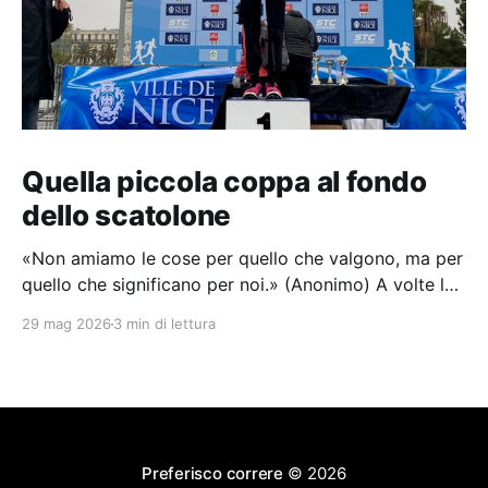
Quella piccola coppa al fondo
dello scatolone
«Non amiamo le cose per quello che valgono, ma per
quello che significano per noi.» (Anonimo) A volte le
vittorie più grandi arrivano in silenzio, senza far
29 mag 2026
3 min di lettura
rumore, travestite da giorno qualunque. Ogni volta
che guardo quella minuscola e bruttissima coppa
dell'8 gennaio 2023 mi viene da sorridere.
Preferisco correre
© 2026