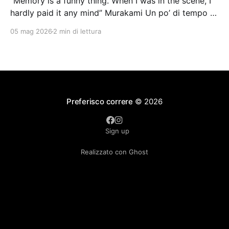
“Memory is a funny thing. When I was in the scene, I
hardly paid it any mind” Murakami Un po’ di tempo fa
durante un’intervista mi è stato chiesto quale è stato
05 mag 2026
2 min di lettura
il momento più bello dei Campionati del Mondo di
Atletica Master. In quel momento ho realizzato
quanto
Preferisco correre
© 2026
Sign up
Realizzato con Ghost