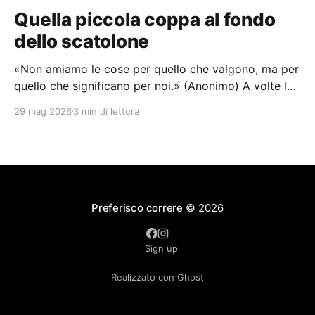
Quella piccola coppa al fondo
dello scatolone
«Non amiamo le cose per quello che valgono, ma per
quello che significano per noi.» (Anonimo) A volte le
vittorie più grandi arrivano in silenzio, senza far
29 mag 2026
3 min di lettura
rumore, travestite da giorno qualunque. Ogni volta
che guardo quella minuscola e bruttissima coppa
dell'8 gennaio 2023 mi viene da sorridere.
Preferisco correre
© 2026
Sign up
Realizzato con Ghost